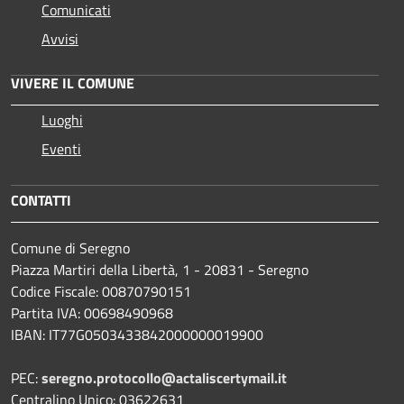
Comunicati
Avvisi
VIVERE IL COMUNE
Luoghi
Eventi
CONTATTI
Comune di Seregno
Piazza Martiri della Libertà, 1 - 20831 - Seregno
Codice Fiscale: 00870790151
Partita IVA: 00698490968
IBAN:
IT77G0503433842000000019900
PEC:
seregno.protocollo@actaliscertymail.it
Centralino Unico: 03622631