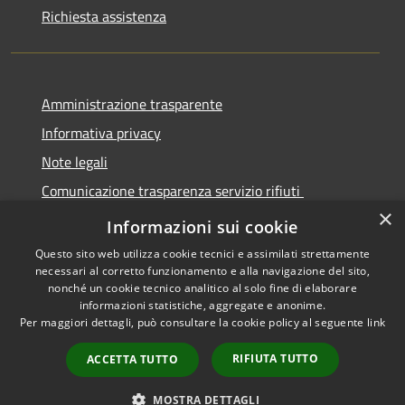
Richiesta assistenza
Amministrazione trasparente
Informativa privacy
Note legali
Comunicazione trasparenza servizio rifiuti
×
Dichiarazione di accessibilità
Informazioni sui cookie
Questo sito web utilizza cookie tecnici e assimilati strettamente
necessari al corretto funzionamento e alla navigazione del sito,
nonché un cookie tecnico analitico al solo fine di elaborare
informazioni statistiche, aggregate e anonime.
RSS
Copyright © 2026 • Città di
Per maggiori dettagli, può consultare la cookie policy al seguente
link
Accessibilità
Seregno • Powered by
Privacy
Municipium
Accesso
•
RIFIUTA TUTTO
ACCETTA TUTTO
Cookie
redazione
Mappa del sito
MOSTRA DETTAGLI